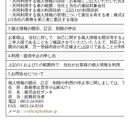
・共同利用する個人情報の項目：お客様にご記入いただいた氏名、
・共同利用する者の範囲：当社と当社の連結対象会社
・共同利用する者の利用目的：上記(1)の利用目的
・共同利用する個人情報の管理について責任を有する者：株式会社
(2)当社の業務を第三者に委託する場合
3.個人情報の開示、訂正、削除の申出
お客様は、当社に対して、自己に関する個人情報を開示等するよう
ご本人様であることをご確認させていただいたうえで、対応させて
開示の結果、万一登録内容が不正確または誤りであることが判明し
4.利用・提供中止の申し出
上記の1.および2.の範囲内で、当社がお客様の個人情報を利用
5.お問合せについて
個人情報の開示、訂正・削除や利用の停止等に関しましては、下記
住 所：島根県出雲市小山町427-1
社 名：株式会社サンキ
担 当：総務担当者
電話：0853-24-8303
FAX：0853-24-8318
メール：
i-office@bobhair.jp