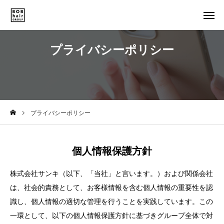
SALON LIST
STAFF LIST
プライバシーポリシー
NEWS
COMPANY
TOP
プライバシーポリシー
BOB hair GROUPの想い
4つの取組み
個人情報保護方針
店舗一覧・予約
株式会社サンキ（以下、「当社」と言います。）および関係会社
は、社会的責務として、お客様情報を含む個人情報の重要性を認
スタッフ紹介
識し、個人情報の適切な管理を行うことを実践しています。この
一環として、以下の個人情報保護方針に基づきグループ全体で対
SPECIAL