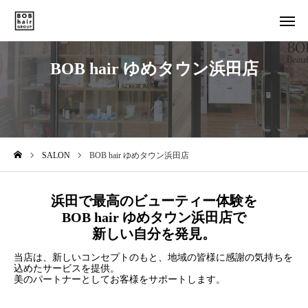
SALON LIST
STAFF LIST
BOB hair ゆめタウン浜田店
NEWS
COMPANY
TOP
SALON
BOB hair ゆめタウン浜田店
BOB hair GROUPの想い
4つの取組み
浜田で最高のビューティー体験を
BOB hair ゆめタウン浜田店で
店舗一覧・予約
新しい自分を発見。
当店は、新しいコンセプトのもと、地域の皆様に感謝の気持ちを
スタッフ紹介
込めたサービスを提供。
美のパートナーとしてお客様をサポートします。
SPECIAL